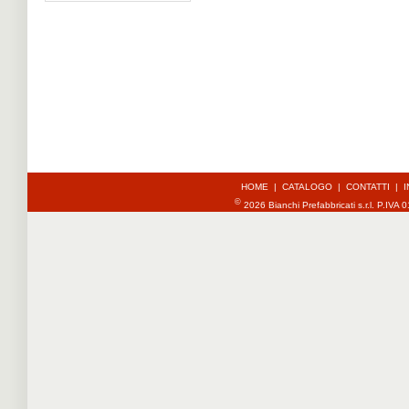
HOME
|
CATALOGO
|
CONTATTI
|
I
©
2026 Bianchi Prefabbricati s.r.l. P.IV