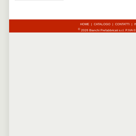
HOME
|
CATALOGO
|
CONTATTI
|
I
©
2026 Bianchi Prefabbricati s.r.l. P.IV