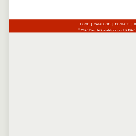
HOME
|
CATALOGO
|
CONTATTI
|
I
©
2026 Bianchi Prefabbricati s.r.l. P.IV